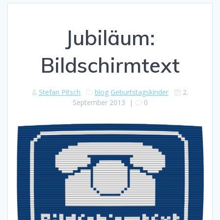
Jubiläum:
Bildschirmtext
Stefan Pitsch
blog
Geburtstagskinder
2.
September 2013
|
0