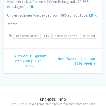
Noch ein Link auf einen schönen Beitrag auf „SPIEGEL
einestages“:
LINK
Und ein schönes Werbevideo von 1986 auf YouTube:
LINK
.stefan
BILDSCHIRMTEXT
BTX
DEUTSCHE POST
TELEKOM
Beitragsnavigation
Previous
Previous:
Exponat:
Next
Next:
Exponat: Atari Lynx
post:
Atari 7800 (1984/86-
post:
(1989-1994)
1991)
SPENDEN INFO
Der DRP e.V. ist als gemeinnütziger Verein anerkannt und kann