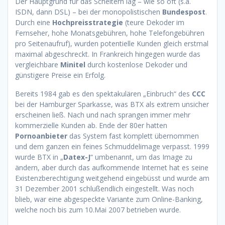
Der Hauptgrund für das Scheitern lag – wie so oft (s.a.
ISDN, dann DSL) – bei der monopolistischen
Bundespost
.
Durch eine
Hochpreisstrategie
(teure Dekoder im
Fernseher, hohe Monatsgebühren, hohe Telefongebühren
pro Seitenaufruf), wurden potentielle Kunden gleich erstmal
maximal abgeschreckt. In Frankreich hingegen wurde das
vergleichbare
Minitel
durch kostenlose Dekoder und
günstigere Preise ein Erfolg.
Bereits 1984 gab es den spektakulären „Einbruch“ des
CCC
bei der Hamburger Sparkasse, was BTX als extrem unsicher
erscheinen ließ. Nach und nach sprangen immer mehr
kommerzielle Kunden ab. Ende der 80er hatten
Pornoanbieter
das System fast komplett übernommen
und dem ganzen ein feines Schmuddelimage verpasst. 1999
wurde BTX in „
Datex-J
“ umbenannt, um das Image zu
ändern, aber durch das aufkommende Internet hat es seine
Existenzberechtigung weitgehend eingebüsst und wurde am
31 Dezember 2001 schlußendlich eingestellt. Was noch
blieb, war eine abgespeckte Variante zum Online-Banking,
welche noch bis zum 10.Mai 2007 betrieben wurde.