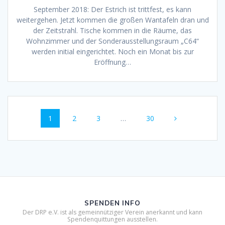
September 2018: Der Estrich ist trittfest, es kann
weitergehen. Jetzt kommen die großen Wantafeln dran und
der Zeitstrahl. Tische kommen in die Räume, das
Wohnzimmer und der Sonderausstellungsraum „C64“
werden initial eingerichtet. Noch ein Monat bis zur
Eröffnung…
Posts
Page
Page
Page
Page
1
2
3
…
30
navigation
SPENDEN INFO
Der DRP e.V. ist als gemeinnütziger Verein anerkannt und kann
Spendenquittungen ausstellen.