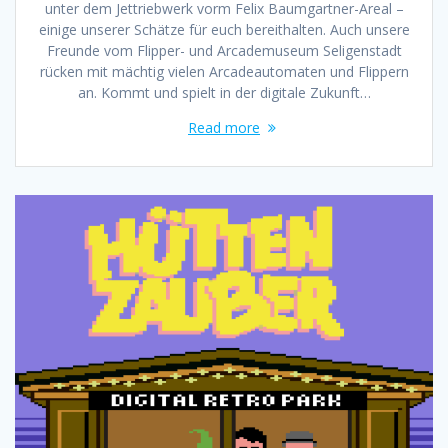
unter dem Jettriebwerk vorm Felix Baumgartner-Areal –
einige unserer Schätze für euch bereithalten. Auch unsere
Freunde vom Flipper- und Arcademuseum Seligenstadt
rücken mit mächtig vielen Arcadeautomaten und Flippern
an. Kommt und spielt in der digitale Zukunft…
Read more