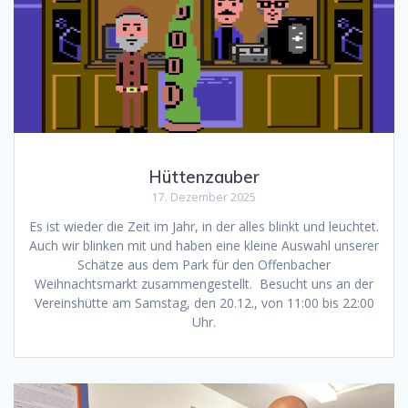
Hüttenzauber
17. Dezember 2025
Es ist wieder die Zeit im Jahr, in der alles blinkt und leuchtet.
Auch wir blinken mit und haben eine kleine Auswahl unserer
Schätze aus dem Park für den Offenbacher
Weihnachtsmarkt zusammengestellt. Besucht uns an der
Vereinshütte am Samstag, den 20.12., von 11:00 bis 22:00
Uhr.