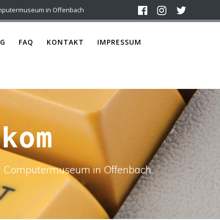
mputermuseum in Offenbach
G
FAQ
KONTAKT
IMPRESSUM
ekom
ach Computermuseum in Offenbach.