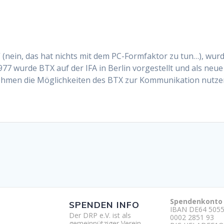
“ (nein, das hat nichts mit dem PC-Formfaktor zu tun…), wu
7 wurde BTX auf der IFA in Berlin vorgestellt und als neue
nehmen die Möglichkeiten des BTX zur Kommunikation nutz
Spendenkonto
SPENDEN INFO
IBAN DE64 5055
Der DRP e.V. ist als
0002 2851 93
gemeinnütziger Verein