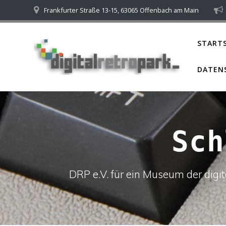
Skip
Frankfurter Straße 13-15, 63065 Offenbach am Main
to
content
STARTS
DATEN
Sc
DRP e.V. für ein Museum der dig