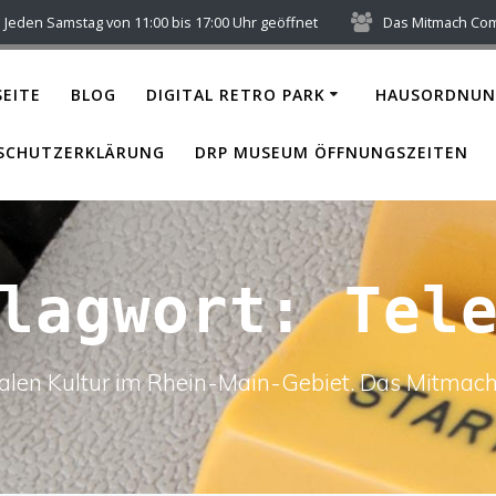
Jeden Samstag von 11:00 bis 17:00 Uhr geöffnet
Das Mitmach Co
EITE
BLOG
DIGITAL RETRO PARK
HAUSORDNUN
SCHUTZERKLÄRUNG
DRP MUSEUM ÖFFNUNGSZEITEN
hlagwort:
Tel
italen Kultur im Rhein-Main-Gebiet. Das Mitm