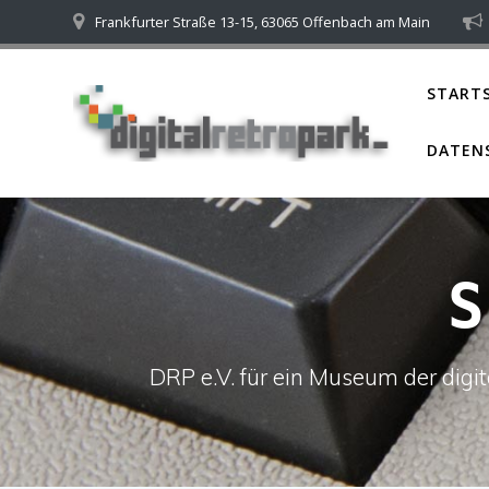
Skip
Frankfurter Straße 13-15, 63065 Offenbach am Main
to
content
STARTS
DATEN
DRP e.V. für ein Museum der dig