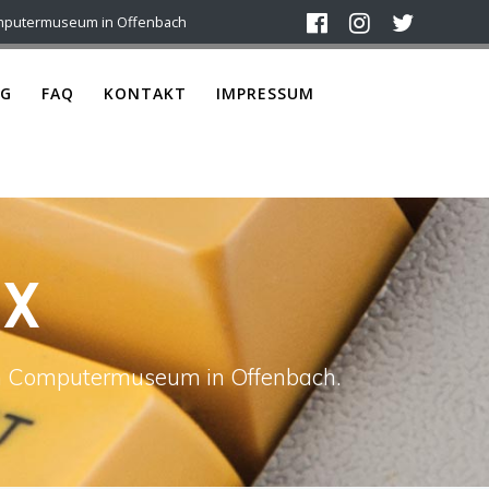
mputermuseum in Offenbach
G
FAQ
KONTAKT
IMPRESSUM
TX
ach Computermuseum in Offenbach.