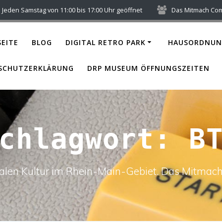
Jeden Samstag von 11:00 bis 17:00 Uhr geöffnet
Das Mitmach Co
EITE
BLOG
DIGITAL RETRO PARK
HAUSORDNUN
SCHUTZERKLÄRUNG
DRP MUSEUM ÖFFNUNGSZEITEN
Schlagwort:
B
italen Kultur im Rhein-Main-Gebiet. Das Mitm