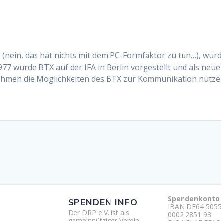
“ (nein, das hat nichts mit dem PC-Formfaktor zu tun…), wu
7 wurde BTX auf der IFA in Berlin vorgestellt und als neue
nehmen die Möglichkeiten des BTX zur Kommunikation nutz
Spendenkonto
SPENDEN INFO
IBAN DE64 5055
Der DRP e.V. ist als
0002 2851 93
gemeinnütziger Verein