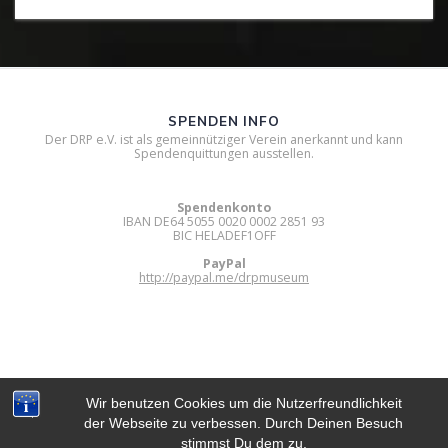
SPENDEN INFO
Der DRP e.V. ist als gemeinnütziger Verein anerkannt und kann
Spendenquittungen ausstellen.
Spendenkonto
IBAN DE64 5055 0020 0002 2851 93
BIC HELADEF1OFF
PayPal
http://paypal.me/drpmuseum
Wir benutzen Cookies um die Nutzerfreundlichkeit
der Webseite zu verbessen. Durch Deinen Besuch
DIGITAL RETRO PARK E.V.
stimmst Du dem zu.