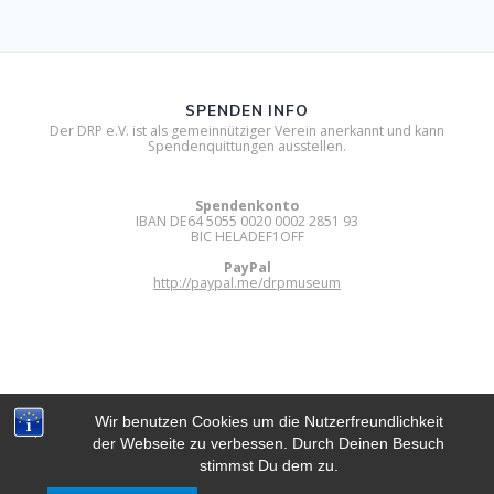
SPENDEN INFO
Der DRP e.V. ist als gemeinnütziger Verein anerkannt und kann
Spendenquittungen ausstellen.
Spendenkonto
IBAN DE64 5055 0020 0002 2851 93
BIC HELADEF1OFF
PayPal
http://paypal.me/drpmuseum
Wir benutzen Cookies um die Nutzerfreundlichkeit
der Webseite zu verbessen. Durch Deinen Besuch
DIGITAL RETRO PARK E.V.
stimmst Du dem zu.
© 2012 - 2026 Digital Retro Park e.V..