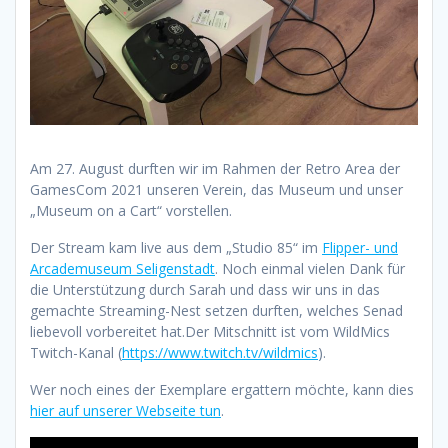
Am 27. August durften wir im Rahmen der Retro Area der
GamesCom 2021 unseren Verein, das Museum und unser
„Museum on a Cart“ vorstellen.
Der Stream kam live aus dem „Studio 85“ im
Flipper- und
Arcademuseum Seligenstadt
. Noch einmal vielen Dank für
die Unterstützung durch Sarah und dass wir uns in das
gemachte Streaming-Nest setzen durften, welches Senad
liebevoll vorbereitet hat.Der Mitschnitt ist vom WildMics
Twitch-Kanal (
https://www.twitch.tv/wildmics
).
Wer noch eines der Exemplare ergattern möchte, kann dies
hier auf unserer Webseite tun
.