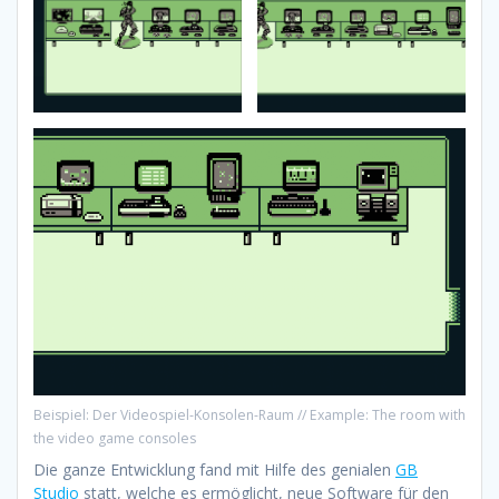
Beispiel: Der Videospiel-Konsolen-Raum // Example: The room with
the video game consoles
Die ganze Entwicklung fand mit Hilfe des genialen
GB
Studio
statt, welche es ermöglicht, neue Software für den