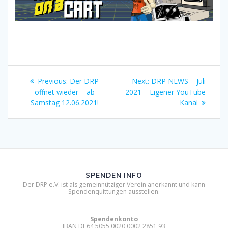
Beitragsnavigation
Previous
Next
Previous:
Der DRP
Next:
DRP NEWS – Juli
post:
post:
öffnet wieder – ab
2021 – Eigener YouTube
Samstag 12.06.2021!
Kanal
SPENDEN INFO
Der DRP e.V. ist als gemeinnütziger Verein anerkannt und kann
Spendenquittungen ausstellen.
Spendenkonto
IBAN DE64 5055 0020 0002 2851 93