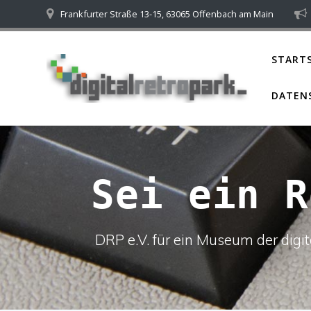
Skip
Frankfurter Straße 13-15, 63065 Offenbach am Main
to
content
STARTS
DATEN
Sei ein R
DRP e.V. für ein Museum der dig