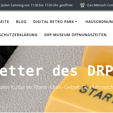
Jeden Samstag von 11:00 bis 17:00 Uhr geöffnet
Das Mitmach Co
EITE
BLOG
DIGITAL RETRO PARK
HAUSORDNUN
SCHUTZERKLÄRUNG
DRP MUSEUM ÖFFNUNGSZEITEN
etter des DR
italen Kultur im Rhein-Main-Gebiet. Das Mitm