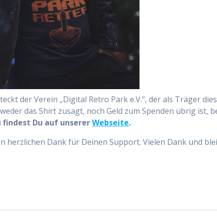
ckt der Verein „Digital Retro Park e.V.“, der als Träger die
eder das Shirt zusagt, noch Geld zum Spenden übrig ist, be
 findest Du auf unserer
Webseite
.
en herzlichen Dank für Deinen Support. Vielen Dank und ble