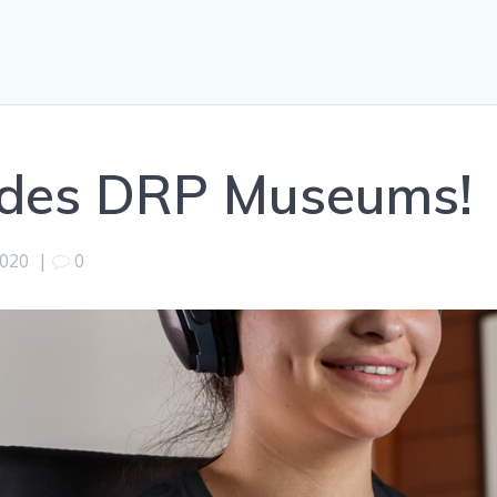
r des DRP Museums!
2020
|
0