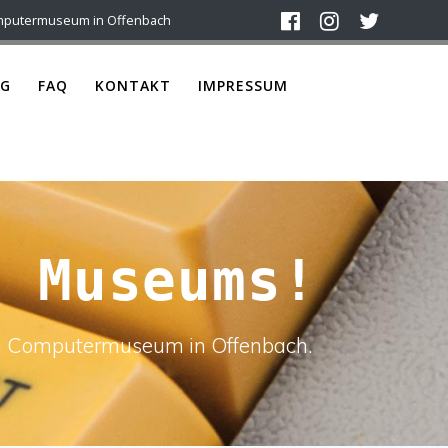
mputermuseum in Offenbach
G
FAQ
KONTAKT
IMPRESSUM
P Museums!
ach Computermuseum in Offenbach.