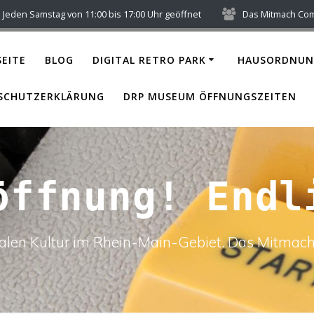
Jeden Samstag von 11:00 bis 17:00 Uhr geöffnet
Das Mitmach Co
EITE
BLOG
DIGITAL RETRO PARK
HAUSORDNUN
SCHUTZERKLÄRUNG
DRP MUSEUM ÖFFNUNGSZEITEN
öffnung! Endl
italen Kultur im Rhein-Main-Gebiet. Das Mitm