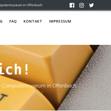
mputermuseum in Offenbach
G
FAQ
KONTAKT
IMPRESSUM
ich!
ach Computermuseum in Offenbach.