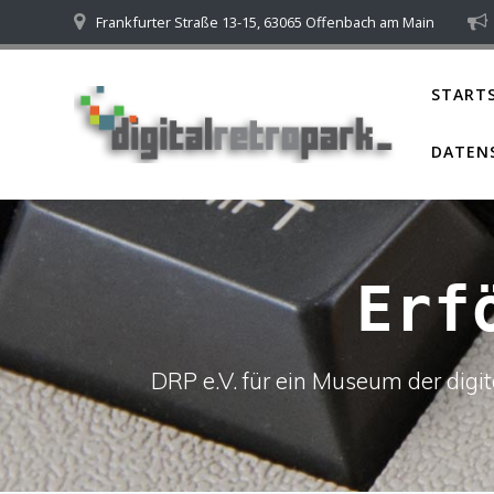
Skip
Frankfurter Straße 13-15, 63065 Offenbach am Main
to
content
STARTS
DATEN
Erf
DRP e.V. für ein Museum der dig