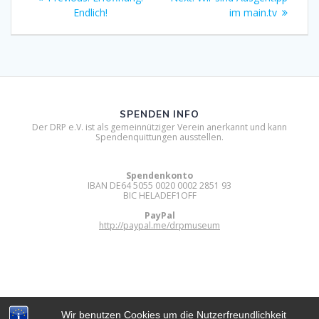
post:
post:
Endlich!
im main.tv
SPENDEN INFO
Der DRP e.V. ist als gemeinnütziger Verein anerkannt und kann
Spendenquittungen ausstellen.
Spendenkonto
IBAN DE64 5055 0020 0002 2851 93
BIC HELADEF1OFF
PayPal
http://paypal.me/drpmuseum
Wir benutzen Cookies um die Nutzerfreundlichkeit