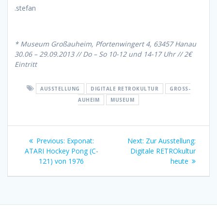
.stefan
* Museum Großauheim, Pfortenwingert 4, 63457 Hanau
30.06 – 29.09.2013 // Do – So 10-12 und 14-17 Uhr // 2€
Eintritt
AUSSTELLUNG
DIGITALE RETROKULTUR
GROSS-A
UHEIM
MUSEUM
Beitragsnavigation
Previous
Next
Previous:
Exponat:
Next:
Zur Ausstellung:
post:
post:
ATARI Hockey Pong (C-
Digitale RETROkultur
121) von 1976
heute