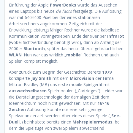
Einführung der Apple
PowerBooks
wurde das Aussehen
eines Laptops bis heute
de facto
festgelegt. Die Auflösung
war mit 640×400 Pixel bei der eines stationären
Arbeitsrechners angekommen. Zeitgleich mit der
Entwicklung leistungsfähiger Rechner wurde die kabellose
Kommunikation vorangetrieben: Ende der 90er per
Infrarot
(wobei Sichtverbindung benötigt wird), dann ab Anfang der
2000er
Bluetooth
, später das heute überall gebräuchlichen
WLAN
. Nun war das wirklich „
mobile
“ Rechnen und auch
Spielen komplett möglich.
Aber zurück zum Beginn der Geschichte: Bereits
1979
konzipierte
Jay Smith
mit dem
Microvision
der Firma
Miltron Bradley (MB) das erste mobile Spielgerät mit
auswechselbaren
Spielmodulen („Cartridges“). Leider war
die Darstellungstechnologie der damaligen Zeit dem
Ideenreichtum noch nicht gewachsen: Mit nur
16×16
Zeichen
Auflösung konnte nur eine sehr geringe
Spielvarianz erzielt werden. Aber eines dieser Spiele („
See-
Duell
„) beinhaltete bereits einen
Mehrspielermodus
, bei
dem die Spielzüge von zwei Spielern abwechselnd