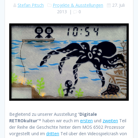
Stefan Pitsch
Projekte & Ausstellungen
27. Juli
2013
|
0
Begleitend zu unserer Ausstellung “
Digitale
RETROkultur
“* haben wir euch im
ersten
und
zweiten
Teil
der Reihe die Geschichte hinter dem MOS 6502 Prozessor
vorgestellt und im
dritten
Teil über den Videospielcrash von