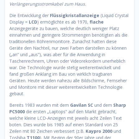
Verlängerungsstromkabel zum Haus.
Die Entwicklung der
Flüssigkristallanzeige
(Liquid Crystal
Display =
LCD
) ermöglichte es ab 1970,
flache
Anzeigegeräte zu bauen, welche deutlich weniger Platz
einnahmen und geringere Strommengen benötigten als die
traditionellen Röhrenmonitore. Zunächst hatten diese
Geräte den Nachteil, nur zwei Farben darstellen zu können
(„an“ und „aus“), was aber für die Anwendung in
Taschenrechnern, Uhren oder Videorekordern unerheblich
war. Die Technologie wurde stetig weiterentwickelt und
fand großen Anklang im Bau von wirklich tragbaren
Geräten. Heute werden nahezu alle Bildschirme, Fernseher
und Monitore mit dieser weiterentwickelten Technologie
gebaut.
Bereits 1983 wurden mit dem
Gavilan SC
und dem
Sharp
PC5000
die ersten „Laptops“ auf den Markt gebracht,
welche kleine LCD-Anzeigen mit jeweils acht Zeilen Text
boten. Dies wurde bis 1985 auf einen Standard von 25
Zeilen mit 80 Zeichen verbessert (z.B.
Kaypro 2000
und
Toshiba
T1100
). Mit Beginn der 90er Jahre und der