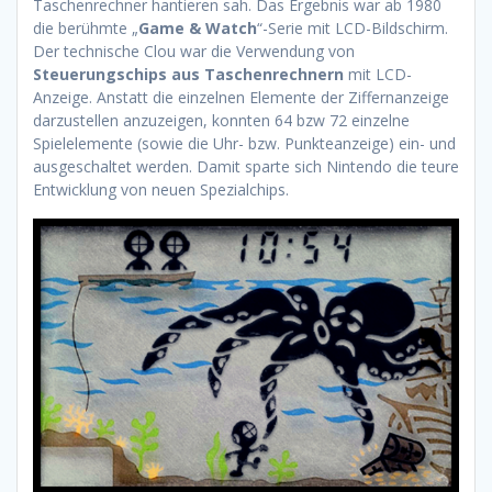
Taschenrechner hantieren sah. Das Ergebnis war ab 1980
die berühmte „
Game & Watch
“-Serie mit LCD-Bildschirm.
Der technische Clou war die Verwendung von
Steuerungschips aus Taschenrechnern
mit LCD-
Anzeige. Anstatt die einzelnen Elemente der Ziffernanzeige
darzustellen anzuzeigen, konnten 64 bzw 72 einzelne
Spielelemente (sowie die Uhr- bzw. Punkteanzeige) ein- und
ausgeschaltet werden. Damit sparte sich Nintendo die teure
Entwicklung von neuen Spezialchips.