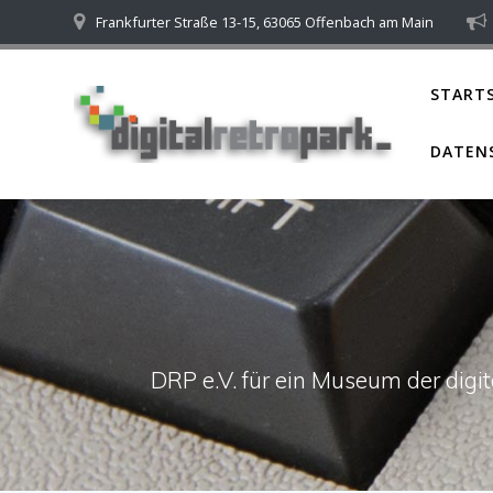
Skip
Frankfurter Straße 13-15, 63065 Offenbach am Main
to
content
STARTS
DATEN
DRP e.V. für ein Museum der dig