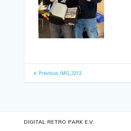
Beitragsnavigation
Previous
Previous:
IMG_2212
post:
DIGITAL RETRO PARK E.V.