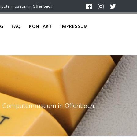
mputermuseum in Offenbach
G
FAQ
KONTAKT
IMPRESSUM
ach Computermuseum in Offenbach.