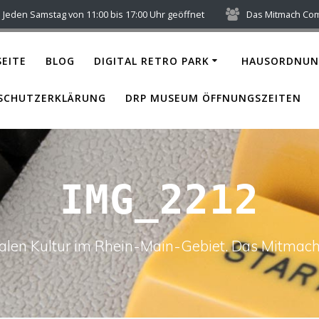
Jeden Samstag von 11:00 bis 17:00 Uhr geöffnet
Das Mitmach Co
EITE
BLOG
DIGITAL RETRO PARK
HAUSORDNUN
SCHUTZERKLÄRUNG
DRP MUSEUM ÖFFNUNGSZEITEN
IMG_2212
italen Kultur im Rhein-Main-Gebiet. Das Mitm