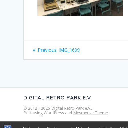
Beitragsnavigation
Previous
Previous:
IMG_1609
post:
DIGITAL RETRO PARK E.V.
© 2012 - 2026 Digital Retro Park e.V..
Built using WordPress and
Mesmerize Theme
.