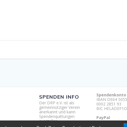
Spendenkonto
SPENDEN INFO
IBAN DE64 5055
Der DRP e.V. ist als
0002 2851 93
gemeinnütziger Verein
BIC HELADEF1O
anerkannt und kann
Spendenquittungen
PayPal
ausstellen.
http://paypal.m
um