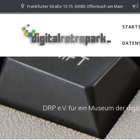
Skip
Frankfurter Straße 13-15, 63065 Offenbach am Main
to
content
STARTS
DATEN
DRP e.V. für ein Museum der dig