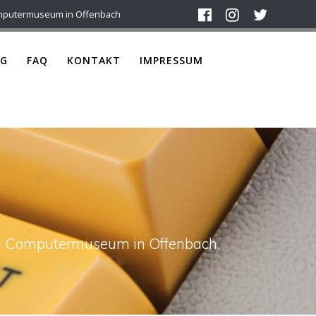
mputermuseum in Offenbach
G
FAQ
KONTAKT
IMPRESSUM
ach Computermuseum in Offenbach.