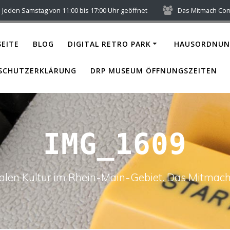
Jeden Samstag von 11:00 bis 17:00 Uhr geöffnet
Das Mitmach Co
EITE
BLOG
DIGITAL RETRO PARK
HAUSORDNUN
SCHUTZERKLÄRUNG
DRP MUSEUM ÖFFNUNGSZEITEN
IMG_1609
italen Kultur im Rhein-Main-Gebiet. Das Mitm