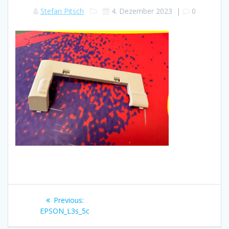
Stefan Pitsch
4. Dezember 2023
|
0
Beitragsnavigation
Previous
Previous:
post:
EPSON_L3s_5c