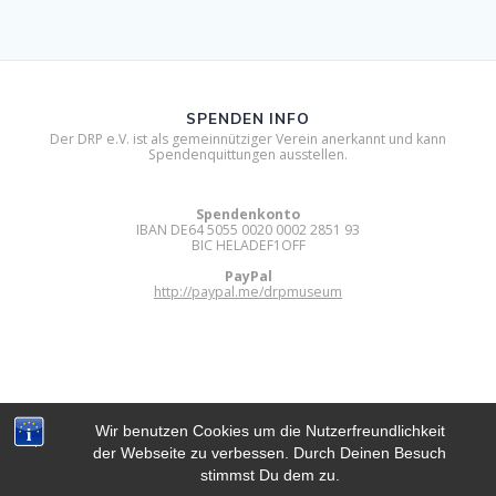
SPENDEN INFO
Der DRP e.V. ist als gemeinnütziger Verein anerkannt und kann
Spendenquittungen ausstellen.
Spendenkonto
IBAN DE64 5055 0020 0002 2851 93
BIC HELADEF1OFF
PayPal
http://paypal.me/drpmuseum
Wir benutzen Cookies um die Nutzerfreundlichkeit
der Webseite zu verbessen. Durch Deinen Besuch
DIGITAL RETRO PARK E.V.
stimmst Du dem zu.
© 2012 - 2026 Digital Retro Park e.V..