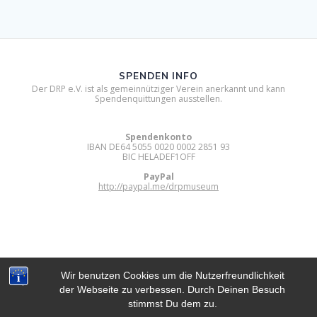
SPENDEN INFO
Der DRP e.V. ist als gemeinnütziger Verein anerkannt und kann
Spendenquittungen ausstellen.
Spendenkonto
IBAN DE64 5055 0020 0002 2851 93
BIC HELADEF1OFF
PayPal
http://paypal.me/drpmuseum
Wir benutzen Cookies um die Nutzerfreundlichkeit
der Webseite zu verbessen. Durch Deinen Besuch
DIGITAL RETRO PARK E.V.
stimmst Du dem zu.
© 2012 - 2026 Digital Retro Park e.V..