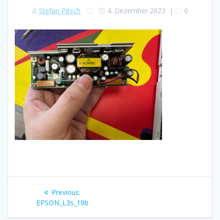
Stefan Pitsch
4. Dezember 2023
|
0
Beitragsnavigation
Previous
Previous:
post:
EPSON_L3s_19b