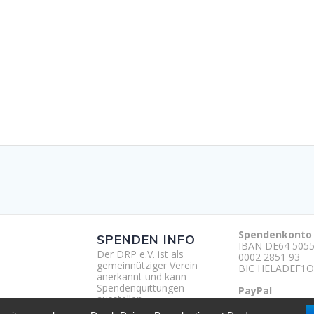
Spendenkonto
SPENDEN INFO
IBAN DE64 5055
Der DRP e.V. ist als
0002 2851 93
gemeinnütziger Verein
BIC HELADEF1O
anerkannt und kann
Spendenquittungen
PayPal
ausstellen.
http://paypal.m
um