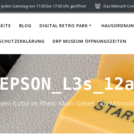
Jeden Samstag von 11:00 bis 17:00 Uhr geöffnet
Das Mitmach Co
EITE
BLOG
DIGITAL RETRO PARK
HAUSORDNUN
SCHUTZERKLÄRUNG
DRP MUSEUM ÖFFNUNGSZEITEN
EPSON_L3s_12
italen Kultur im Rhein-Main-Gebiet. Das Mitm