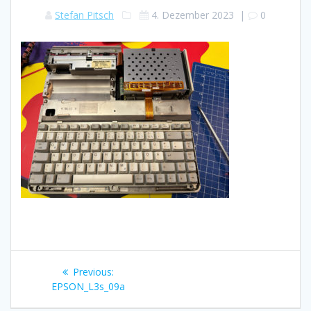
Stefan Pitsch
4. Dezember 2023
|
0
Beitragsnavigation
Previous
Previous:
post:
EPSON_L3s_09a