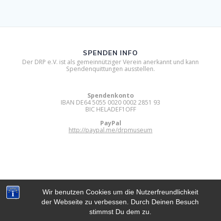
SPENDEN INFO
Der DRP e.V. ist als gemeinnütziger Verein anerkannt und kann
Spendenquittungen ausstellen.
Spendenkonto
IBAN DE64 5055 0020 0002 2851 93
BIC HELADEF1OFF
PayPal
http://paypal.me/drpmuseum
Wir benutzen Cookies um die Nutzerfreundlichkeit
der Webseite zu verbessen. Durch Deinen Besuch
DIGITAL RETRO PARK E.V.
stimmst Du dem zu.
© 2012 - 2026 Digital Retro Park e.V..