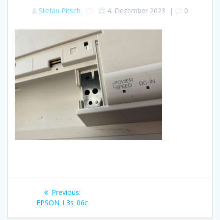
Stefan Pitsch
4. Dezember 2023
|
0
Beitragsnavigation
Previous
Previous:
post:
EPSON_L3s_06c