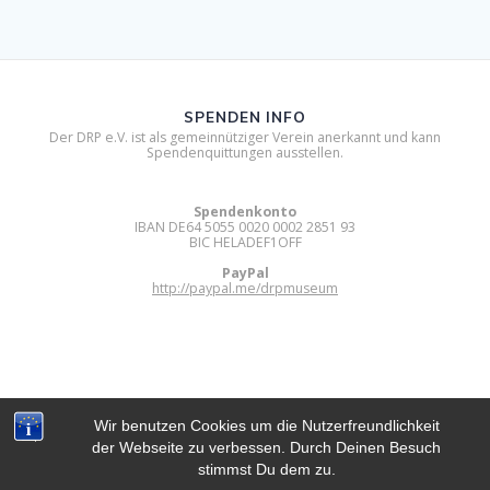
SPENDEN INFO
Der DRP e.V. ist als gemeinnütziger Verein anerkannt und kann
Spendenquittungen ausstellen.
Spendenkonto
IBAN DE64 5055 0020 0002 2851 93
BIC HELADEF1OFF
PayPal
http://paypal.me/drpmuseum
Wir benutzen Cookies um die Nutzerfreundlichkeit
der Webseite zu verbessen. Durch Deinen Besuch
DIGITAL RETRO PARK E.V.
stimmst Du dem zu.
© 2012 - 2026 Digital Retro Park e.V..