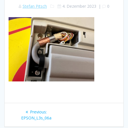
Stefan Pitsch
4. Dezember 2023
|
0
Beitragsnavigation
Previous
Previous:
post:
EPSON_L3s_06a