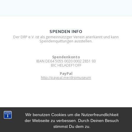
SPENDEN INFO
Der DRP e.V. ist als gemeinnütziger Verein anerkannt und kann
Spendenquittungen ausstellen.
Spendenkonto
IBAN DE64 5055 0020 0002 2851 93
BIC HELADEF1OFF
PayPal
http://paypal.me/drpmuseum
Wir benutzen Cookies um die Nutzerfreundlichkeit
der Webseite zu verbessen. Durch Deinen Besuch
DIGITAL RETRO PARK E.V.
stimmst Du dem zu.
© 2012 - 2026 Digital Retro Park e.V..