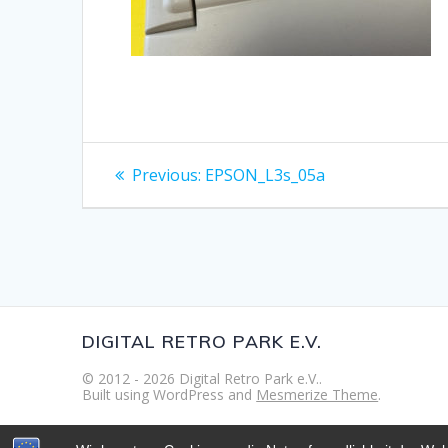
Beitragsnavigation
Previous
Previous:
EPSON_L3s_05a
post:
DIGITAL RETRO PARK E.V.
© 2012 - 2026 Digital Retro Park e.V..
Built using WordPress and
Mesmerize Theme
.