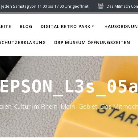
Jeden Samstag von 11:00 bis 17:00 Uhr geöffnet
Das Mitmach Co
EITE
BLOG
DIGITAL RETRO PARK
HAUSORDNUN
SCHUTZERKLÄRUNG
DRP MUSEUM ÖFFNUNGSZEITEN
EPSON_L3s_05
italen Kultur im Rhein-Main-Gebiet. Das Mitm