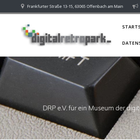
Skip
Frankfurter Straße 13-15, 63065 Offenbach am Main
to
content
STARTS
DATEN
DRP e.V. für ein Museum der dig