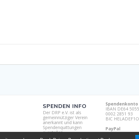
Spendenkonto
SPENDEN INFO
IBAN DE64 5055
Der DRP e.V. ist als
0002 2851 93
gemeinnütziger Verein
BIC HELADEF1O
anerkannt und kann
Spendenquittungen
PayPal
ausstellen.
http://paypal.m
um