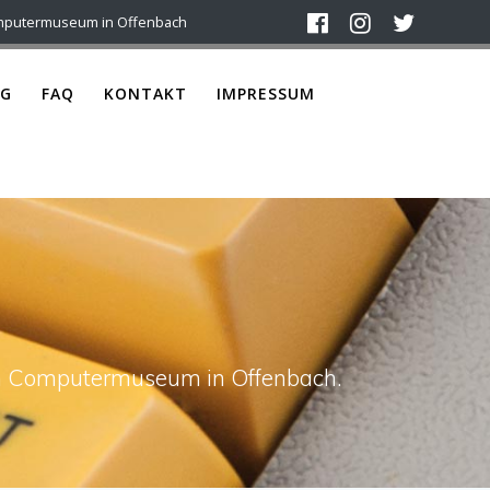
mputermuseum in Offenbach
G
FAQ
KONTAKT
IMPRESSUM
a
ach Computermuseum in Offenbach.