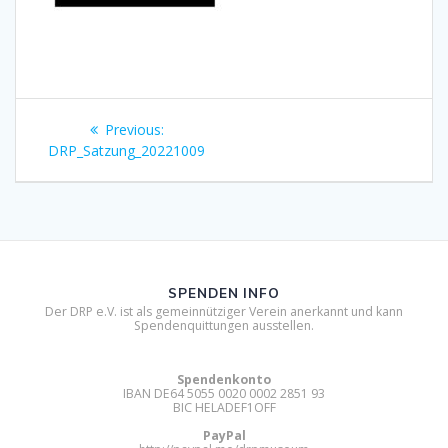
Beitragsnavigation
Previous
Previous:
post:
DRP_Satzung_20221009
SPENDEN INFO
Der DRP e.V. ist als gemeinnütziger Verein anerkannt und kann
Spendenquittungen ausstellen.
Spendenkonto
IBAN DE64 5055 0020 0002 2851 93
BIC HELADEF1OFF
PayPal