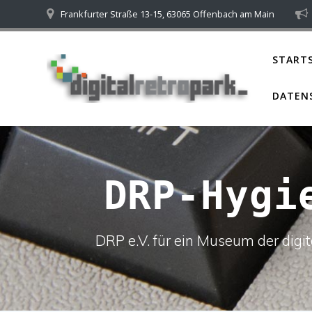
Skip
Frankfurter Straße 13-15, 63065 Offenbach am Main
to
content
STARTS
DATEN
DRP-Hygi
DRP e.V. für ein Museum der dig