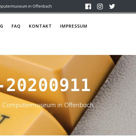
mputermuseum in Offenbach
G
FAQ
KONTAKT
IMPRESSUM
-20200911
ach Computermuseum in Offenbach.