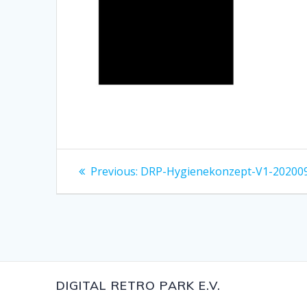
Beitragsnavigation
Previous
Previous:
DRP-Hygienekonzept-V1-20200
post:
DIGITAL RETRO PARK E.V.