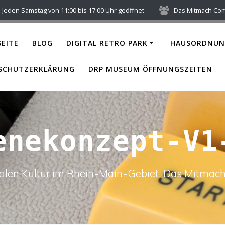
Jeden Samstag von 11:00 bis 17:00 Uhr geöffnet
Das Mitmach Co
EITE
BLOG
DIGITAL RETRO PARK
HAUSORDNUN
SCHUTZERKLÄRUNG
DRP MUSEUM ÖFFNUNGSZEITEN
enekonzept-V1
italen Kultur im Rhein-Main-Gebiet. Das Mitm