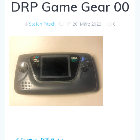
DRP Game Gear 00
Stefan Pitsch
28. März 2022
|
0
Beitragsnavigation
Previous
Previous:
DRP Game