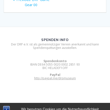
post:
Gear 00
SPENDEN INFO
Der DRP e.V. ist als gemeinnütziger Verein anerkannt und kann
Spendenquittungen ausstellen.
Spendenkonto
IBAN DE64 5055 0020 0002 2851 93
BIC HELADEF1OFF
PayPal
http://paypal.me/drpmuseum
Wir benutzen Cookies um die Nutzerfreundlichkeit