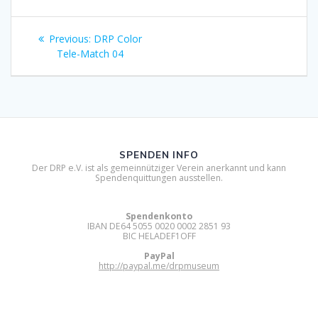
Beitragsnavigation
Previous
Previous:
DRP Color
post:
Tele-Match 04
SPENDEN INFO
Der DRP e.V. ist als gemeinnütziger Verein anerkannt und kann
Spendenquittungen ausstellen.
Spendenkonto
IBAN DE64 5055 0020 0002 2851 93
BIC HELADEF1OFF
PayPal
http://paypal.me/drpmuseum