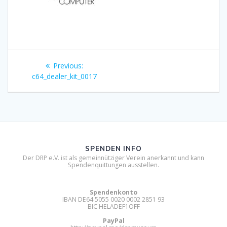
Beitragsnavigation
Previous
Previous:
post:
c64_dealer_kit_0017
SPENDEN INFO
Der DRP e.V. ist als gemeinnütziger Verein anerkannt und kann
Spendenquittungen ausstellen.
Spendenkonto
IBAN DE64 5055 0020 0002 2851 93
BIC HELADEF1OFF
PayPal