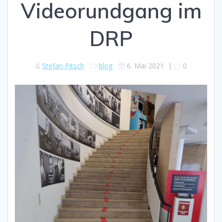
Videorundgang im
DRP
Stefan Pitsch
blog
6. Mai 2021
|
0