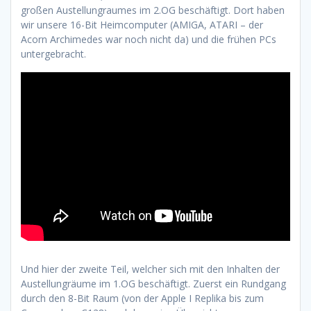
großen Austellungraumes im 2.OG beschäftigt. Dort haben
wir unsere 16-Bit Heimcomputer (AMIGA, ATARI – der
Acorn Archimedes war noch nicht da) und die frühen PCs
untergebracht.
Und hier der zweite Teil, welcher sich mit den Inhalten der
Austellungräume im 1.OG beschäftigt. Zuerst ein Rundgang
durch den 8-Bit Raum (von der Apple I Replika bis zum