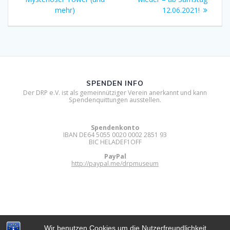
mehr)
12.06.2021!
SPENDEN INFO
Der DRP e.V. ist als gemeinnütziger Verein anerkannt und kann
Spendenquittungen ausstellen.
Spendenkonto
IBAN DE64 5055 0020 0002 2851 93
BIC HELADEF1OFF
PayPal
http://paypal.me/drpmuseum
Wir benutzen Cookies um die Nutzerfreundlichkeit