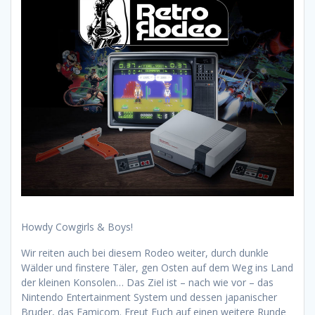
Howdy Cowgirls & Boys!
Wir reiten auch bei diesem Rodeo weiter, durch dunkle
Wälder und finstere Täler, gen Osten auf dem Weg ins Land
der kleinen Konsolen… Das Ziel ist – nach wie vor – das
Nintendo Entertainment System und dessen japanischer
Bruder, das Famicom. Freut Euch auf einen weitere Runde