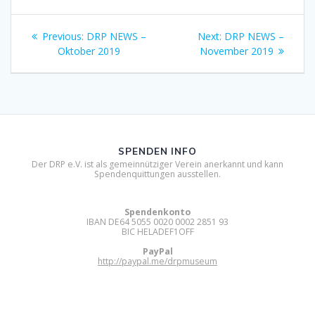
Beitragsnavigation
Previous
Next
Previous:
DRP NEWS –
Next:
DRP NEWS –
post:
post:
Oktober 2019
November 2019
SPENDEN INFO
Der DRP e.V. ist als gemeinnütziger Verein anerkannt und kann
Spendenquittungen ausstellen.
Spendenkonto
IBAN DE64 5055 0020 0002 2851 93
BIC HELADEF1OFF
PayPal
http://paypal.me/drpmuseum