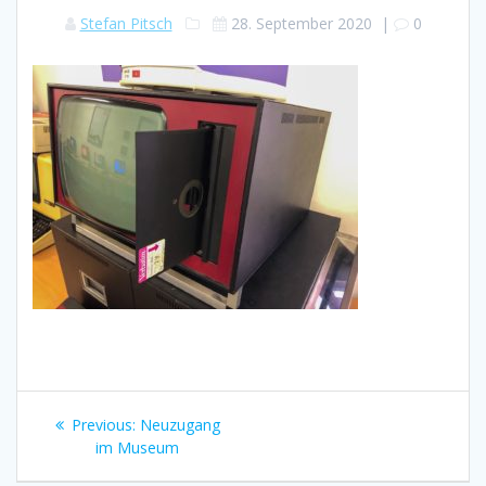
Stefan Pitsch
28. September 2020
|
0
Beitragsnavigation
Previous
Previous:
Neuzugang
post:
im Museum