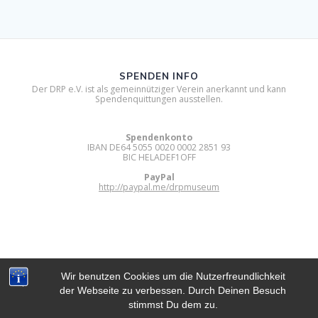
SPENDEN INFO
Der DRP e.V. ist als gemeinnütziger Verein anerkannt und kann
Spendenquittungen ausstellen.
Spendenkonto
IBAN DE64 5055 0020 0002 2851 93
BIC HELADEF1OFF
PayPal
http://paypal.me/drpmuseum
Wir benutzen Cookies um die Nutzerfreundlichkeit
der Webseite zu verbessen. Durch Deinen Besuch
DIGITAL RETRO PARK E.V.
stimmst Du dem zu.
© 2012 - 2026 Digital Retro Park e.V..