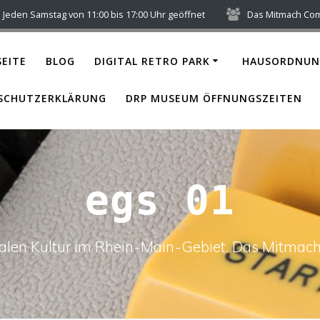
Jeden Samstag von 11:00 bis 17:00 Uhr geöffnet
Das Mitmach Co
EITE
BLOG
DIGITAL RETRO PARK
HAUSORDNUN
SCHUTZERKLÄRUNG
DRP MUSEUM ÖFFNUNGSZEITEN
egs 01
italen Kultur im Rhein-Main-Gebiet. Das Mitm