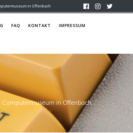
mputermuseum in Offenbach
G
FAQ
KONTAKT
IMPRESSUM
ach Computermuseum in Offenbach.