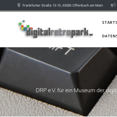
Skip
Frankfurter Straße 13-15, 63065 Offenbach am Main
to
content
STARTS
DATEN
DRP e.V. für ein Museum der dig