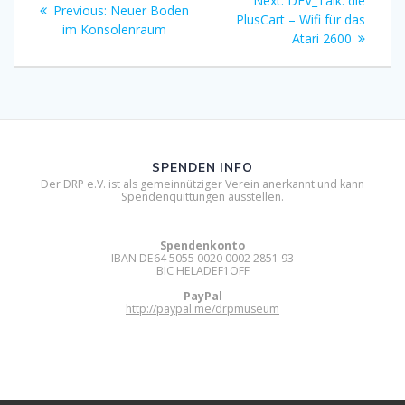
Next:
DEV_Talk: die
Previous
Previous:
Neuer Boden
post:
PlusCart – Wifi für das
post:
im Konsolenraum
Atari 2600
SPENDEN INFO
Der DRP e.V. ist als gemeinnütziger Verein anerkannt und kann
Spendenquittungen ausstellen.
Spendenkonto
IBAN DE64 5055 0020 0002 2851 93
BIC HELADEF1OFF
PayPal
http://paypal.me/drpmuseum