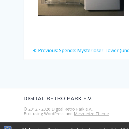
Beitragsnavigation
Previous
Previous:
Spende: Mysteriöser Tower (un
post:
DIGITAL RETRO PARK E.V.
© 2012 - 2026 Digital Retro Park e.V..
Built using WordPress and
Mesmerize Theme
.