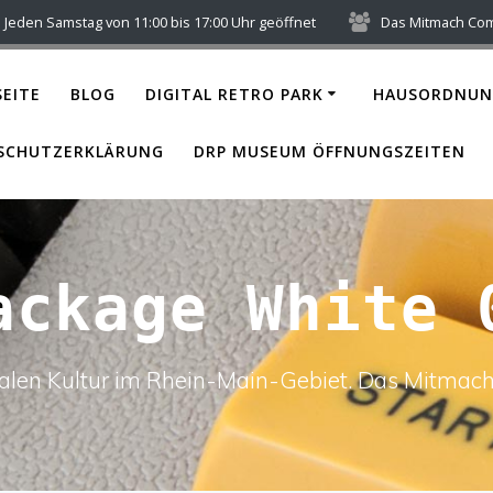
Jeden Samstag von 11:00 bis 17:00 Uhr geöffnet
Das Mitmach Co
EITE
BLOG
DIGITAL RETRO PARK
HAUSORDNUN
SCHUTZERKLÄRUNG
DRP MUSEUM ÖFFNUNGSZEITEN
ackage White 
italen Kultur im Rhein-Main-Gebiet. Das Mitm