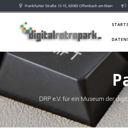
Skip
Frankfurter Straße 13-15, 63065 Offenbach am Main
to
content
STARTS
DATEN
P
DRP e.V. für ein Museum der dig