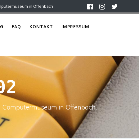
mputermuseum in Offenbach
G
FAQ
KONTAKT
IMPRESSUM
02
ach Computermuseum in Offenbach.