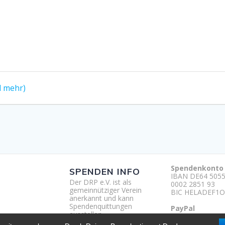
d mehr)
Spendenkonto
SPENDEN INFO
IBAN DE64 5055
Der DRP e.V. ist als
0002 2851 93
gemeinnütziger Verein
BIC HELADEF1O
anerkannt und kann
Spendenquittungen
PayPal
ausstellen.
http://paypal.m
um