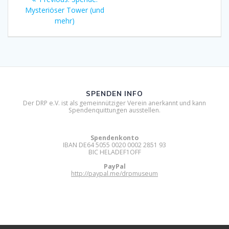
post:
Mysteriöser Tower (und
mehr)
SPENDEN INFO
Der DRP e.V. ist als gemeinnütziger Verein anerkannt und kann
Spendenquittungen ausstellen.
Spendenkonto
IBAN DE64 5055 0020 0002 2851 93
BIC HELADEF1OFF
PayPal
http://paypal.me/drpmuseum