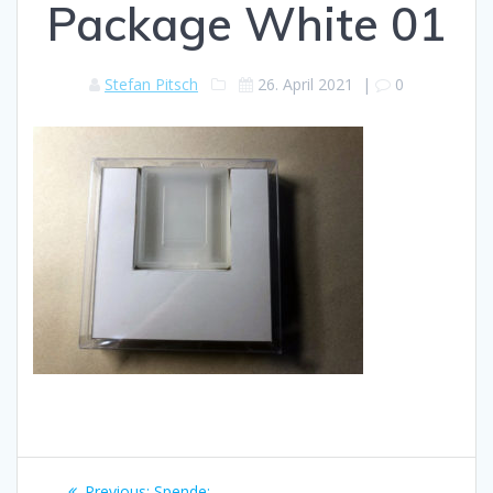
Package White 01
Stefan Pitsch
26. April 2021
|
0
Beitragsnavigation
Previous
Previous:
Spende: