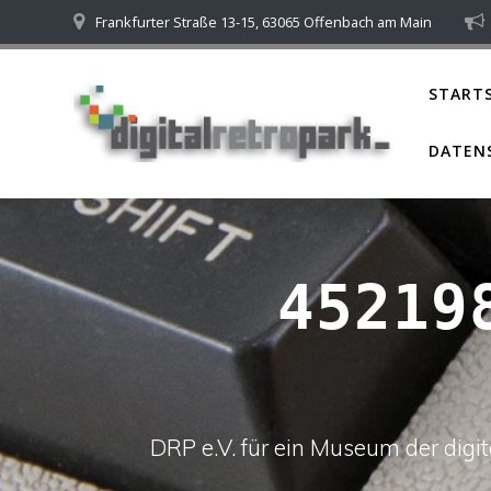
Skip
Frankfurter Straße 13-15, 63065 Offenbach am Main
to
content
STARTS
DATEN
45219
DRP e.V. für ein Museum der dig