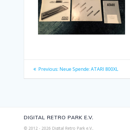
Beitragsnavigation
Previous
Previous:
Neue Spende: ATARI 800XL
post:
DIGITAL RETRO PARK E.V.
© 2012 - 2026 Digital Retro Park e.V..