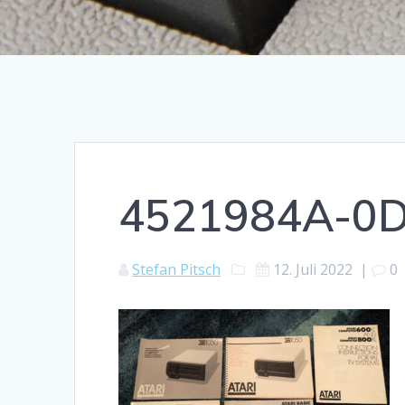
4521984A-0
Stefan Pitsch
12. Juli 2022
|
0