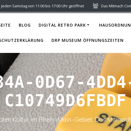
Jeden Samstag von 11:00 bis 17:00 Uhr geöffnet
Das Mitmach Co
EITE
BLOG
DIGITAL RETRO PARK
HAUSORDNUN
SCHUTZERKLÄRUNG
DRP MUSEUM ÖFFNUNGSZEITEN
84A-0D67-4DD4
C10749D6FBDF
italen Kultur im Rhein-Main-Gebiet. Das Mitm