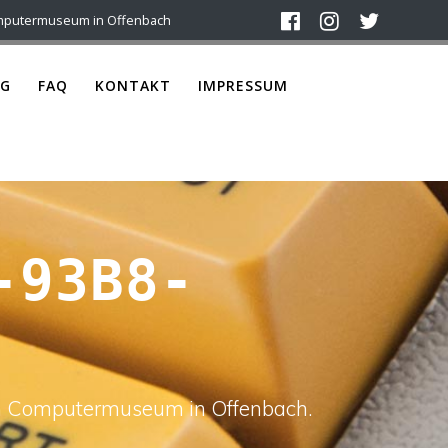
mputermuseum in Offenbach
G
FAQ
KONTAKT
IMPRESSUM
-93B8-
ach Computermuseum in Offenbach.