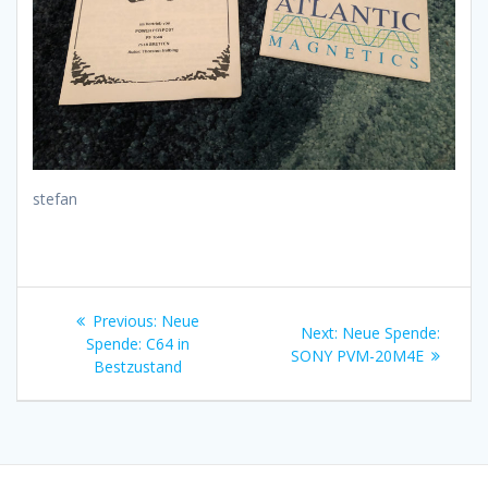
stefan
Beitragsnavigation
Previous
Previous:
Neue
Next
Next:
Neue Spende:
post:
Spende: C64 in
post:
SONY PVM-20M4E
Bestzustand