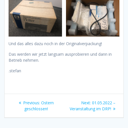
Und das alles dazu noch in der Originalverpackung!
Das werden wir jetzt langsam ausprobieren und dann in
Betrieb nehmen.
.stefan
Beitragsnavigation
Previous
Next
Previous:
Ostern
Next:
01.05.2022 –
post:
post:
geschlossen!
Veranstaltung im DRP!