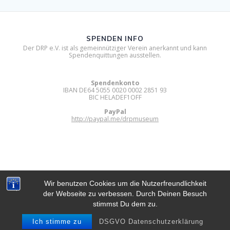
SPENDEN INFO
Der DRP e.V. ist als gemeinnütziger Verein anerkannt und kann
Spendenquittungen ausstellen.
Spendenkonto
IBAN DE64 5055 0020 0002 2851 93
BIC HELADEF1OFF
PayPal
http://paypal.me/drpmuseum
Wir benutzen Cookies um die Nutzerfreundlichkeit
der Webseite zu verbessen. Durch Deinen Besuch
DIGITAL RETRO PARK E.V.
stimmst Du dem zu.
© 2012 - 2026 Digital Retro Park e.V..
Built using WordPress and
Mesmerize Theme
.
Ich stimme zu
DSGVO Datenschutzerklärung