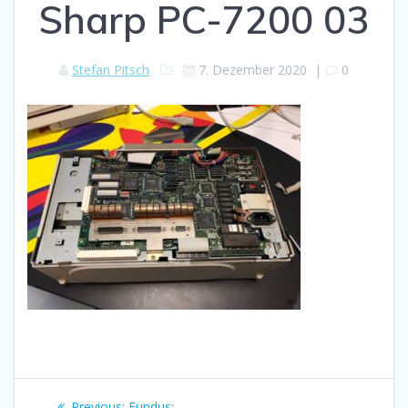
Sharp PC-7200 03
Stefan Pitsch
7. Dezember 2020
|
0
Beitragsnavigation
Previous
Previous:
Fundus: