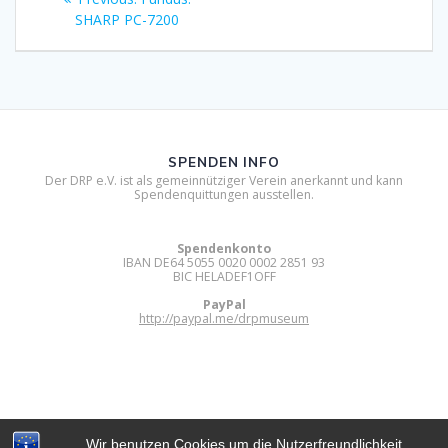
post:
SHARP PC-7200
SPENDEN INFO
Der DRP e.V. ist als gemeinnütziger Verein anerkannt und kann
Spendenquittungen ausstellen.
Spendenkonto
IBAN DE64 5055 0020 0002 2851 93
BIC HELADEF1OFF
PayPal
http://paypal.me/drpmuseum
Wir benutzen Cookies um die Nutzerfreundlichkeit