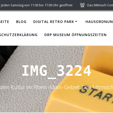
Jeden Samstag von 11:00 bis 17:00 Uhr geöffnet
Das Mitmach Co
EITE
BLOG
DIGITAL RETRO PARK
HAUSORDNUN
SCHUTZERKLÄRUNG
DRP MUSEUM ÖFFNUNGSZEITEN
IMG_3224
italen Kultur im Rhein-Main-Gebiet. Das Mitm