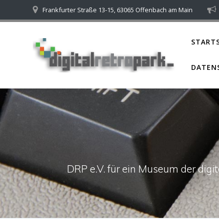
Skip
Frankfurter Straße 13-15, 63065 Offenbach am Main
to
content
STARTS
DATEN
DRP e.V. für ein Museum der dig