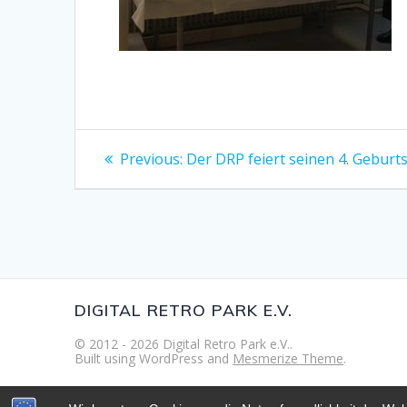
Beitragsnavigation
Previous
Previous:
Der DRP feiert seinen 4. Geburt
post:
DIGITAL RETRO PARK E.V.
© 2012 - 2026 Digital Retro Park e.V..
Built using WordPress and
Mesmerize Theme
.