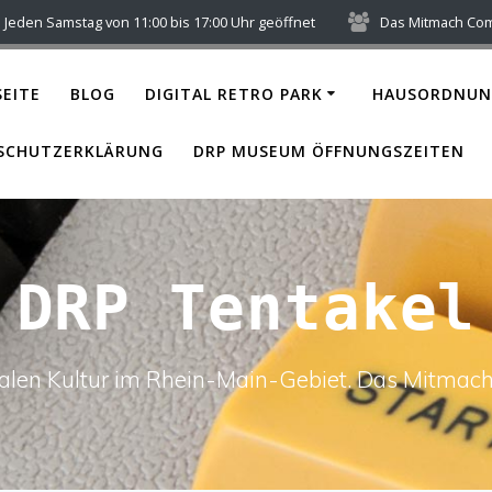
Jeden Samstag von 11:00 bis 17:00 Uhr geöffnet
Das Mitmach Co
EITE
BLOG
DIGITAL RETRO PARK
HAUSORDNUN
SCHUTZERKLÄRUNG
DRP MUSEUM ÖFFNUNGSZEITEN
DRP Tentakel
italen Kultur im Rhein-Main-Gebiet. Das Mitm