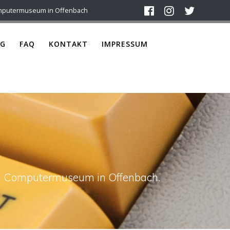
mputermuseum in Offenbach
G
FAQ
KONTAKT
IMPRESSUM
ach Computermuseum in Offenbach.