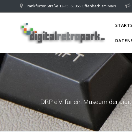
Skip
Frankfurter Straße 13-15, 63065 Offenbach am Main
to
content
STARTS
DATEN
DRP e.V. für ein Museum der dig