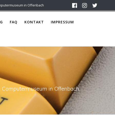
mputermuseum in Offenbach
G
FAQ
KONTAKT
IMPRESSUM
ach Computermuseum in Offenbach.