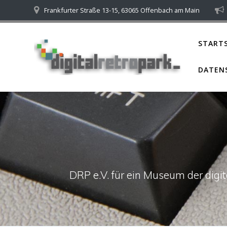
Skip
Frankfurter Straße 13-15, 63065 Offenbach am Main
to
content
STARTS
DATEN
DRP e.V. für ein Museum der dig