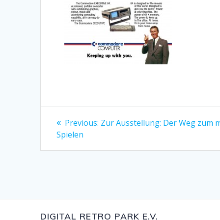
Beitragsnavigation
Previous
Previous:
Zur Ausstellung: Der Weg zum 
post:
Spielen
DIGITAL RETRO PARK E.V.