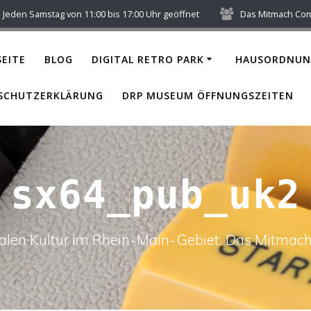
Jeden Samstag von 11:00 bis 17:00 Uhr geöffnet
Das Mitmach Co
EITE
BLOG
DIGITAL RETRO PARK
HAUSORDNUN
SCHUTZERKLÄRUNG
DRP MUSEUM ÖFFNUNGSZEITEN
sx64_pub_uk2
italen Kultur im Rhein-Main-Gebiet. Das Mitm