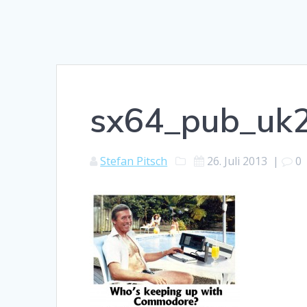
sx64_pub_uk
Stefan Pitsch
26. Juli 2013
|
0