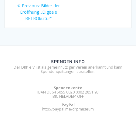
Beitragsnavigation
Previous
Previous:
Bilder der
post:
Eröffnung „Digitale
RETROkultur“
SPENDEN INFO
Der DRP e.V. ist als gemeinnütziger Verein anerkannt und kann
Spendenquittungen ausstellen.
Spendenkonto
IBAN DE64 5055 0020 0002 2851 93
BIC HELADEF1OFF
PayPal
http://paypal.me/drpmuseum