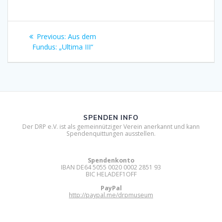
Beitragsnavigation
Previous
Previous:
Aus dem
post:
Fundus: „Ultima III“
SPENDEN INFO
Der DRP e.V. ist als gemeinnütziger Verein anerkannt und kann
Spendenquittungen ausstellen.
Spendenkonto
IBAN DE64 5055 0020 0002 2851 93
BIC HELADEF1OFF
PayPal
http://paypal.me/drpmuseum