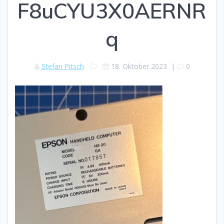
F8uCYU3X0AERNR
q
Stefan Pitsch
18. Oktober 2023
|
0