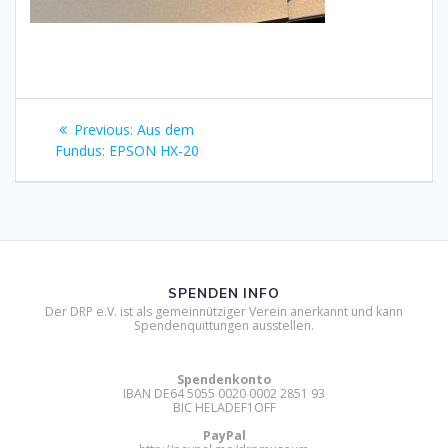
Beitragsnavigation
Previous
Previous:
Aus dem
post:
Fundus: EPSON HX-20
SPENDEN INFO
Der DRP e.V. ist als gemeinnütziger Verein anerkannt und kann
Spendenquittungen ausstellen.
Spendenkonto
IBAN DE64 5055 0020 0002 2851 93
BIC HELADEF1OFF
PayPal