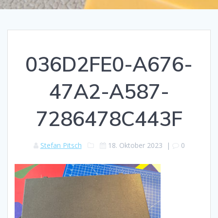
036D2FE0-A676-
47A2-A587-
7286478C443F
Stefan Pitsch
18. Oktober 2023
|
0