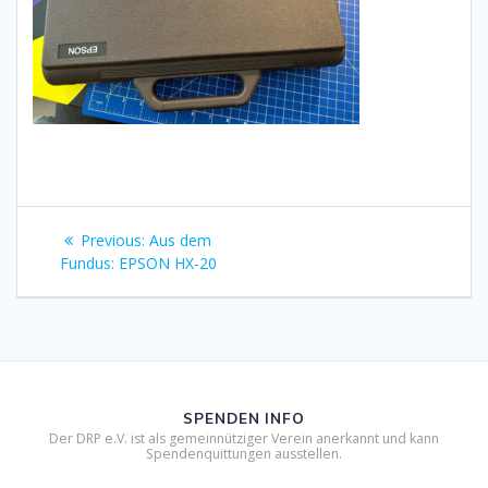
Beitragsnavigation
Previous
Previous:
Aus dem
post:
Fundus: EPSON HX-20
SPENDEN INFO
Der DRP e.V. ist als gemeinnütziger Verein anerkannt und kann
Spendenquittungen ausstellen.