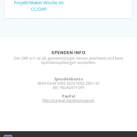
post:
Projekt/Maker-Woche im
CC/DRP
SPENDEN INFO
Der DRP e.V. ist als gemeinnütziger Verein anerkannt und kann
Spendenquittungen ausstellen.
Spendenkonto
IBAN DE64 5055 0020 0002 2851 93
BIC HELADEF1OFF
PayPal
http://paypal.me/drpmuseum