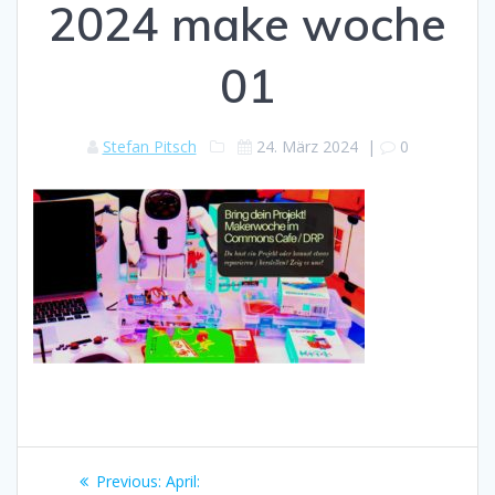
2024 make woche
01
Stefan Pitsch
24. März 2024
|
0
Beitragsnavigation
Previous
Previous:
April: