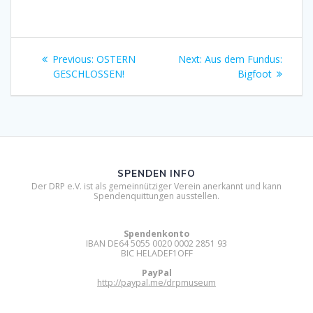
Beitragsnavigation
Previous
Next
Previous:
OSTERN
Next:
Aus dem Fundus:
post:
post:
GESCHLOSSEN!
Bigfoot
SPENDEN INFO
Der DRP e.V. ist als gemeinnütziger Verein anerkannt und kann
Spendenquittungen ausstellen.
Spendenkonto
IBAN DE64 5055 0020 0002 2851 93
BIC HELADEF1OFF
PayPal
http://paypal.me/drpmuseum