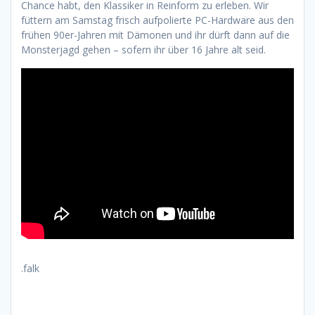
Chance habt, den Klassiker in Reinform zu erleben. Wir
füttern am Samstag frisch aufpolierte PC-Hardware aus den
frühen 90er-Jahren mit Dämonen und ihr dürft dann auf die
Monsterjagd gehen – sofern ihr über 16 Jahre alt seid.
.falk