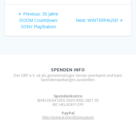
Beitragsnavigation
Previous
Previous:
30 Jahre
post:
Next
DOOM Countdown:
Next:
WINTERPAUSE!
post:
SONY PlayStation
SPENDEN INFO
Der DRP e.V. ist als gemeinnütziger Verein anerkannt und kann
Spendenquittungen ausstellen.
Spendenkonto
IBAN DE64 5055 0020 0002 2851 93
BIC HELADEF1OFF
PayPal
http://paypal.me/drpmuseum