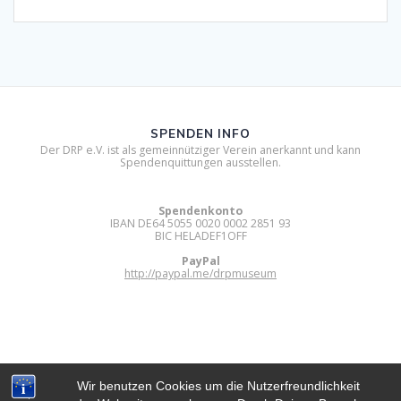
SPENDEN INFO
Der DRP e.V. ist als gemeinnütziger Verein anerkannt und kann
Spendenquittungen ausstellen.
Spendenkonto
IBAN DE64 5055 0020 0002 2851 93
BIC HELADEF1OFF
PayPal
http://paypal.me/drpmuseum
Wir benutzen Cookies um die Nutzerfreundlichkeit