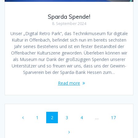
Sparda Spende!
8. September 2024
Unser „Digital Retro Park“, das Technikmuseum für digitale
Kultur in Offenbach, befindet sich nun im bereits sechsten
Jahr seines Bestehens und ist ein fester Bestandteil der
Offenbacher Kulturszene geworden. Überleben können wir
als Museum nur Dank der großzügigen Spenden unserer
Unterstützer und so freuen wir uns, dass uns der Gewinn-
Sparverein bei der Sparda-Bank Hessen zum…
Read more
Posts
Page
Page
Page
Page
Page
1
2
3
4
…
17
navigation