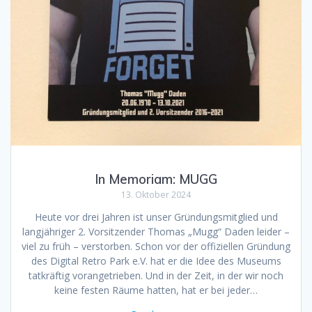
In Memoriam: MUGG
13. Oktober 2024
Heute vor drei Jahren ist unser Gründungsmitglied und
langjähriger 2. Vorsitzender Thomas „Mugg“ Daden leider –
viel zu früh – verstorben. Schon vor der offiziellen Gründung
des Digital Retro Park e.V. hat er die Idee des Museums
tatkräftig vorangetrieben. Und in der Zeit, in der wir noch
keine festen Räume hatten, hat er bei jeder…