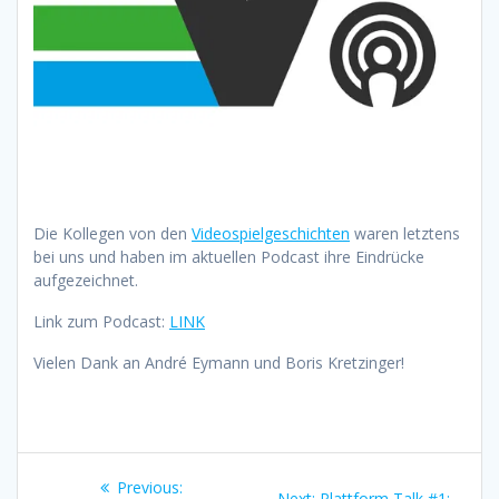
Die Kollegen von den
Videospielgeschichten
waren letztens
bei uns und haben im aktuellen Podcast ihre Eindrücke
aufgezeichnet.
Link zum Podcast:
LINK
Vielen Dank an André Eymann und Boris Kretzinger!
Beitragsnavigation
Previous
Previous:
Next
Next:
Plattform Talk #1: