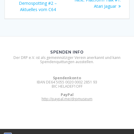
post:
Demospotting #2 –
post:
Atari Jaguar
Aktuelles vom C64
SPENDEN INFO
Der DRP e.V. ist als gemeinnütziger Verein anerkannt und kann
Spendenquittungen ausstellen.
Spendenkonto
IBAN DE64 5055 0020 0002 2851 93
BIC HELADEF1OFF
PayPal
http://paypal.me/drpmuseum