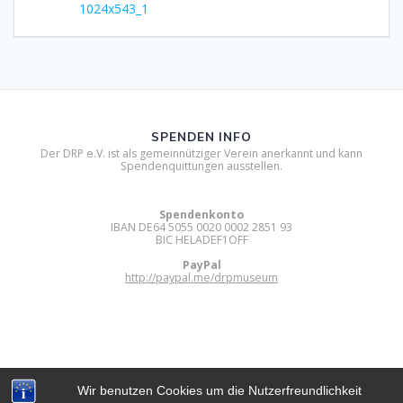
post:
1024x543_1
SPENDEN INFO
Der DRP e.V. ist als gemeinnütziger Verein anerkannt und kann
Spendenquittungen ausstellen.
Spendenkonto
IBAN DE64 5055 0020 0002 2851 93
BIC HELADEF1OFF
PayPal
http://paypal.me/drpmuseum
Wir benutzen Cookies um die Nutzerfreundlichkeit