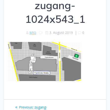
zugang-
1024x543_1
MIG
3. August 2019
|
0
Beitragsnavigation
Previous
Previous:
zugang-