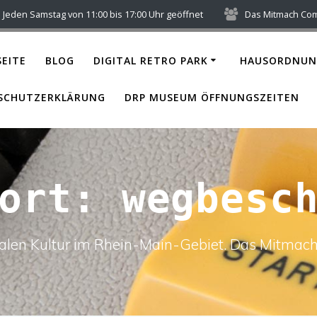
Jeden Samstag von 11:00 bis 17:00 Uhr geöffnet
Das Mitmach Co
EITE
BLOG
DIGITAL RETRO PARK
HAUSORDNUN
SCHUTZERKLÄRUNG
DRP MUSEUM ÖFFNUNGSZEITEN
wort:
wegbesc
italen Kultur im Rhein-Main-Gebiet. Das Mitm