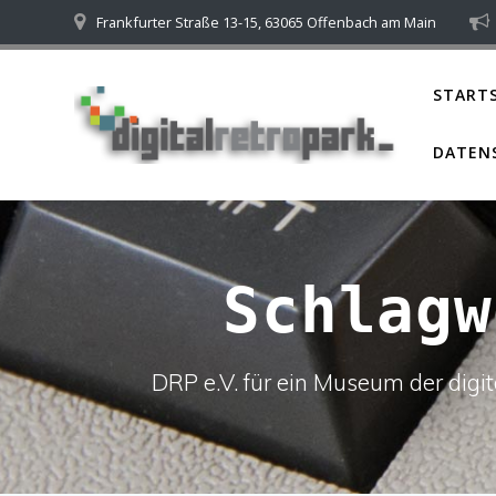
Skip
Frankfurter Straße 13-15, 63065 Offenbach am Main
to
content
STARTS
DATEN
Schlag
DRP e.V. für ein Museum der dig