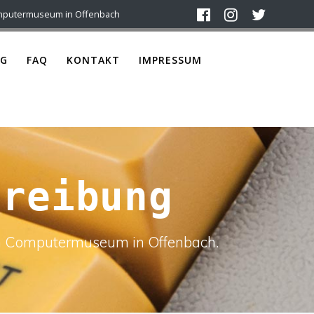
mputermuseum in Offenbach
G
FAQ
KONTAKT
IMPRESSUM
hreibung
ach Computermuseum in Offenbach.